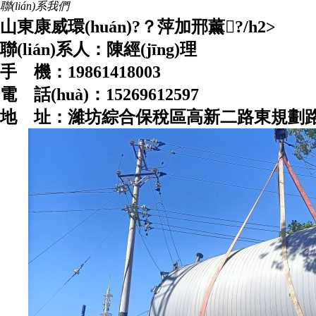
聯(lián)系我們
山東康威環(huán)?？萍加邢薰?/h2>
聯(lián)系人：陳經(jīng)理
手 機：19861418003
電 話(huà)：15269612597
地 址：濰坊綜合保稅區高新二路東規劃