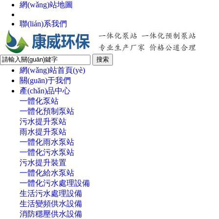
網(wǎng)站地圖
聯(lián)系我們
網(wǎng)站首頁(yè)
關(guān)于我們
產(chǎn)品中心
一體化泵站
一體化預制泵站
污水提升泵站
雨水提升泵站
一體化雨水泵站
一體化污水泵站
污水提升裝置
一體化給水泵站
一體化污水處理設備
生活污水處理設備
生活變頻供水設備
消防穩壓供水設備