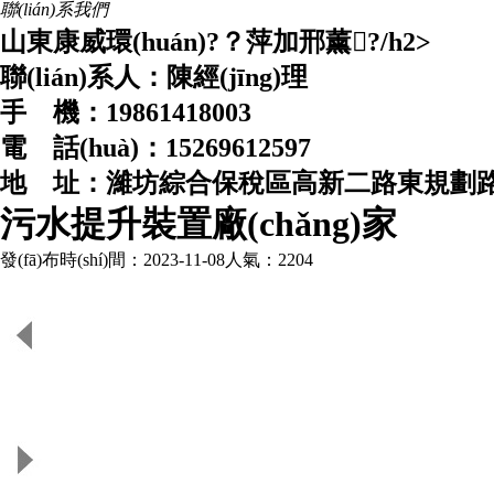
聯(lián)系我們
山東康威環(huán)?？萍加邢薰?/h2>
聯(lián)系人：陳經(jīng)理
手 機：19861418003
電 話(huà)：15269612597
地 址：濰坊綜合保稅區高新二路東規劃
污水提升裝置廠(chǎng)家
發(fā)布時(shí)間：2023-11-08
人氣：2204