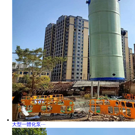
大型一體化泵···