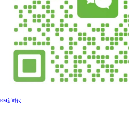
RM新时代