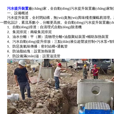
污水提升裝置
廠(chǎng)家，全自動(dòng)污水提升裝置廠(chǎng)家
一、設備概述
污水提升裝置，全封閉結構，無(wú)臭無(wú)異味殘渣攔截易清理
一體化設計，紊流系數小，分離更高效。全自動(dòng)污水提升裝置廠(c
、自動(dòng)排渣：自清理式自動(dòng)除渣機
1
、集泥排泥：兩級集泥排泥
2
、油水分離：平（層）流物理分離
油脂聚結裝置
輔助加熱裝置
3
+
+
、污水自動(dòng)提升排放：三點(diǎn)液位超聲波控制
污水泵
智
4
+
+
、防惡臭氣味傳播：密封結構
通氣管
5
+
、防油脂結塊：設置加熱裝置
6
、防設備滿(mǎn)溢：設置溢流管
7