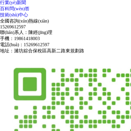
行業(yè)新聞
百科問(wèn)答
技術(shù)中心
全國咨詢(xún)熱線(xiàn)
15269612597
聯(lián)系人：陳經(jīng)理
手機：19861418003
電話(huà)：15269612597
地址：濰坊綜合保稅區高新二路東規劃路