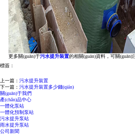
更多關(guān)于
污水提升裝置
的相關(guān)資料，可關(guān)注公司
標簽：
上一篇：
污水提升裝置
下一篇：
污水提升裝置多少錢(qián)
關(guān)于我們
產(chǎn)品中心
一體化泵站
一體化預制泵站
污水提升泵站
雨水提升泵站
公司新聞