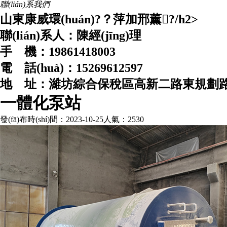
聯(lián)系我們
山東康威環(huán)?？萍加邢薰?/h2>
聯(lián)系人：陳經(jīng)理
手 機：19861418003
電 話(huà)：15269612597
地 址：濰坊綜合保稅區高新二路東規劃
一體化泵站
發(fā)布時(shí)間：2023-10-25
人氣：2530