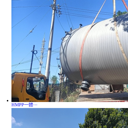
HMPP一體···