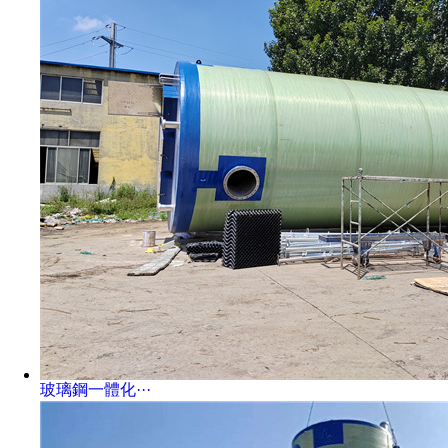
玻璃鋼一體化···