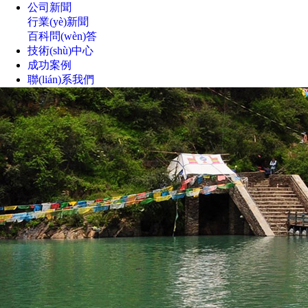
公司新聞
行業(yè)新聞
百科問(wèn)答
技術(shù)中心
成功案例
聯(lián)系我們