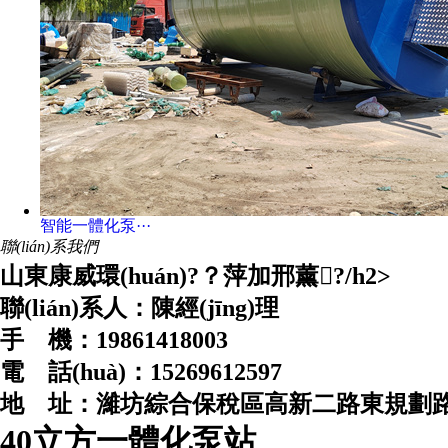
智能一體化泵···
聯(lián)系我們
山東康威環(huán)?？萍加邢薰?/h2>
聯(lián)系人：陳經(jīng)理
手 機：19861418003
電 話(huà)：15269612597
地 址：濰坊綜合保稅區高新二路東規劃
40立方一體化泵站