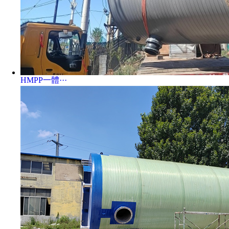
HMPP一體···