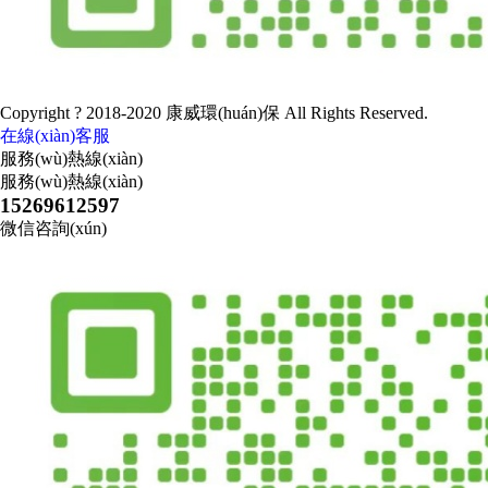
Copyright ? 2018-2020 康威環(huán)保 All Rights Reserved.
魯ICP備
在線(xiàn)客服
服務(wù)熱線(xiàn)
服務(wù)熱線(xiàn)
15269612597
微信咨詢(xún)