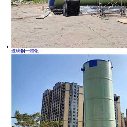
玻璃鋼一體化···