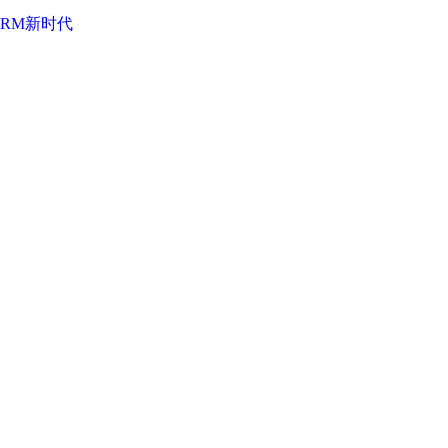
RM新时代