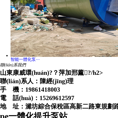
智能一體化泵···
聯(lián)系我們
山東康威環(huán)?？萍加邢薰?/h2>
聯(lián)系人：陳經(jīng)理
手 機：19861418003
電 話(huà)：15269612597
地 址：濰坊綜合保稅區高新二路東規劃
pe一體化提升泵站