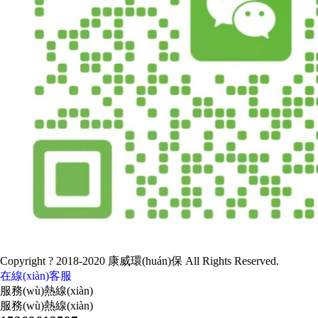
Copyright ? 2018-2020 康威環(huán)保 All Rights Reserved.
魯ICP備
在線(xiàn)客服
服務(wù)熱線(xiàn)
服務(wù)熱線(xiàn)