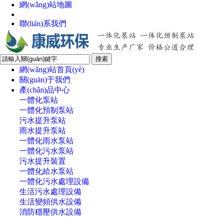
網(wǎng)站地圖
聯(lián)系我們
網(wǎng)站首頁(yè)
關(guān)于我們
產(chǎn)品中心
一體化泵站
一體化預制泵站
污水提升泵站
雨水提升泵站
一體化雨水泵站
一體化污水泵站
污水提升裝置
一體化給水泵站
一體化污水處理設備
生活污水處理設備
生活變頻供水設備
消防穩壓供水設備