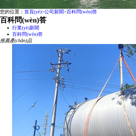
您的位置：
首頁(yè)
>
公司新聞
>
百科問(wèn)答
百科問(wèn)答
行業(yè)新聞
百科問(wèn)答
推薦產(chǎn)品